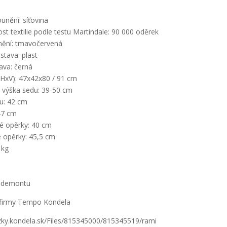
ounění: síťovina
t textilie podle testu Martindale: 90 000 oděrek
nění: tmavočervená
stava: plast
ava: černá
HxV): 47x42x80 / 91 cm
á výška sedu: 39-50 cm
u: 42 cm
47 cm
é opěrky: 40 cm
é opěrky: 45,5 cm
 kg
 demontu
firmy Tempo Kondela
azky.kondela.sk/Files/815345000/815345519/rami