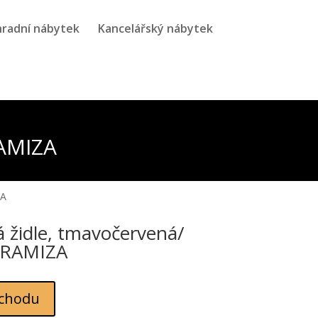
radní nábytek
Kancelářský nábytek
RAMIZA
ZA
 židle, tmavočervená/
, RAMIZA
chodu