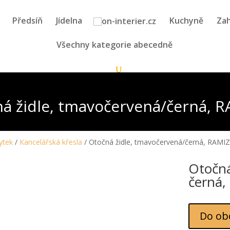
Předsíň
Jídelna
Kuchyně
Zah
Všechny kategorie abecedně
á židle, tmavočervená/černá, 
ytek
/
Kancelářská křesla
/ Otočná židle, tmavočervená/černá, RAMI
Otočná
černá
Do ob