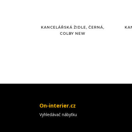
KANCELÁŘSKÁ ŽIDLE, ČERNÁ,
KA
COLBY NEW
On-interier.cz
Vyhledávač nábytku