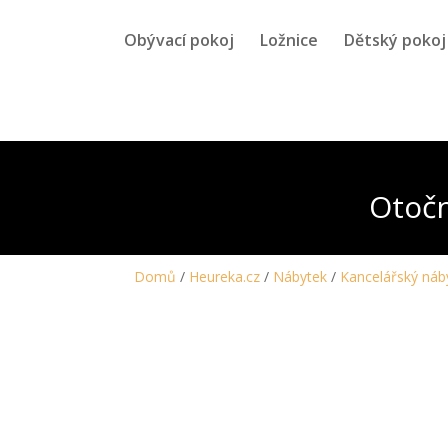
Obývací pokoj
Ložnice
Dětský pokoj
Otočn
Domů
/
Heureka.cz
/
Nábytek
/
Kancelářský náb