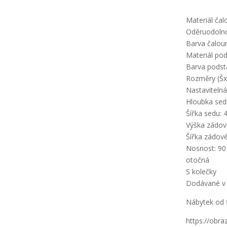
Materiál čal
Oděruodolnos
Barva čalou
Materiál pod
Barva podst
Rozměry (Šx
Nastaviteln
Hloubka sed
Šířka sedu: 
Výška zádov
Šířka zádov
Nosnost: 90
otočná
S kolečky
Dodávané v
Nábytek od 
https://obr