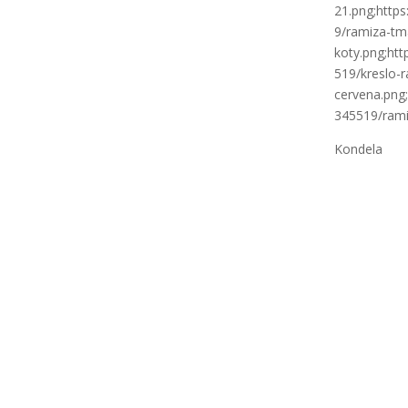
21.png;http
9/ramiza-tm
koty.png;htt
519/kreslo-
cervena.png;
345519/rami
Kondela