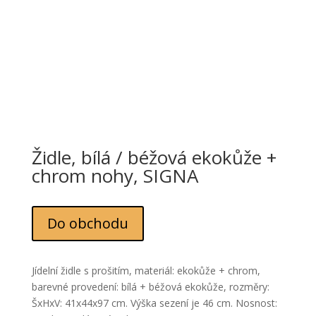
Židle, bílá / béžová ekokůže +
chrom nohy, SIGNA
Do obchodu
Jídelní židle s prošitím, materiál: ekokůže + chrom,
barevné provedení: bílá + béžová ekokůže, rozměry:
ŠxHxV: 41x44x97 cm. Výška sezení je 46 cm. Nosnost: