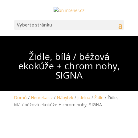
Vyberte stránku
Židle, bílá / béžová
ekokůže + chrom nohy,
SIGNA
Domů
/
Heureka.cz
/
Nábytek
/
Jídelna
/
Židle
/ Židle,
bílá / béžová ekokůže + chrom nohy, SIGNA