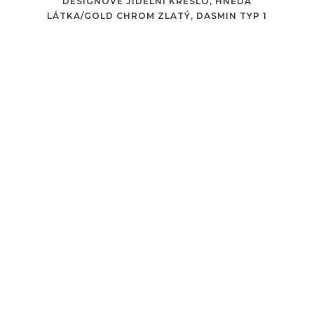
DESIGNOVÉ JÍDELNÍ KŘESLO, HNĚDÁ
LÁTKA/GOLD CHROM ZLATÝ, DASMIN TYP 1