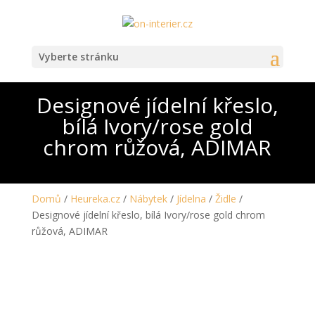
Vyberte stránku
Designové jídelní křeslo,
bílá Ivory/rose gold
chrom růžová, ADIMAR
Domů
/
Heureka.cz
/
Nábytek
/
Jídelna
/
Židle
/
Designové jídelní křeslo, bílá Ivory/rose gold chrom
růžová, ADIMAR