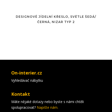
DESIGNOVÉ JÍDELNÍ KŘESLO, SVĚTLE ŠEDÁ/
ČERNÁ, NIZAR TYP 2
On-interier.cz
Vyhledávač nábytku
Kontakt
Máte nějaké dotazy nebo byste s námi chtěli
spolupracovat?
Napište nám.