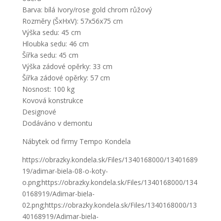
Barva: bílá Ivory/rose gold chrom růžový
Rozměry (ŠxHxV): 57x56x75 cm
Výška sedu: 45 cm
Hloubka sedu: 46 cm
Šířka sedu: 45 cm
Výška zádové opěrky: 33 cm
Šířka zádové opěrky: 57 cm
Nosnost: 100 kg
Kovová konstrukce
Designové
Dodáváno v demontu
Nábytek od firmy Tempo Kondela
https://obrazky.kondela.sk/Files/1340168000/13401689
19/adimar-biela-08-o-koty-
o.png;https://obrazky.kondela.sk/Files/1340168000/134
0168919/Adimar-biela-
02.png;https://obrazky.kondela.sk/Files/1340168000/13
40168919/Adimar-biela-