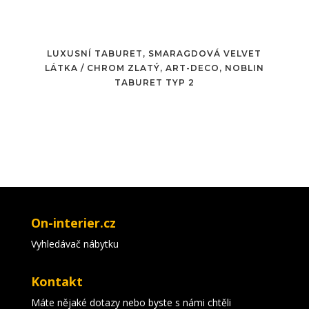
LUXUSNÍ TABURET, SMARAGDOVÁ VELVET
LÁTKA / CHROM ZLATÝ, ART-DECO, NOBLIN
TABURET TYP 2
On-interier.cz
Vyhledávač nábytku
Kontakt
Máte nějaké dotazy nebo byste s námi chtěli