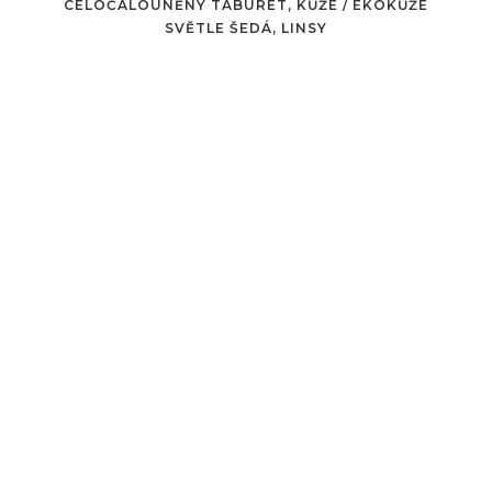
CELOČALOUNĚNÝ TABURET, KŮŽE / EKOKŮŽE
SVĚTLE ŠEDÁ, LINSY