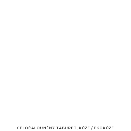
CELOČALOUNĚNÝ TABURET, KŮŽE / EKOKŮŽE