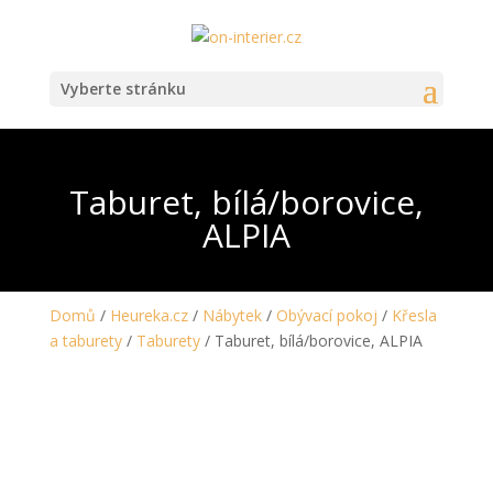
Vyberte stránku
Taburet, bílá/borovice,
ALPIA
Domů
/
Heureka.cz
/
Nábytek
/
Obývací pokoj
/
Křesla
a taburety
/
Taburety
/ Taburet, bílá/borovice, ALPIA