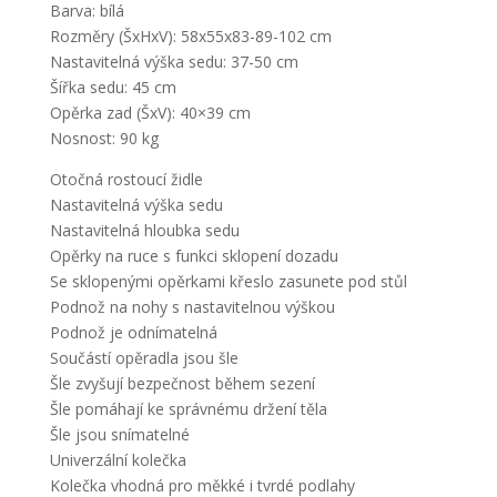
Barva: bílá
Rozměry (ŠxHxV): 58x55x83-89-102 cm
Nastavitelná výška sedu: 37-50 cm
Šířka sedu: 45 cm
Opěrka zad (ŠxV): 40×39 cm
Nosnost: 90 kg
Otočná rostoucí židle
Nastavitelná výška sedu
Nastavitelná hloubka sedu
Opěrky na ruce s funkci sklopení dozadu
Se sklopenými opěrkami křeslo zasunete pod stůl
Podnož na nohy s nastavitelnou výškou
Podnož je odnímatelná
Součástí opěradla jsou šle
Šle zvyšují bezpečnost během sezení
Šle pomáhají ke správnému držení těla
Šle jsou snímatelné
Univerzální kolečka
Kolečka vhodná pro měkké i tvrdé podlahy