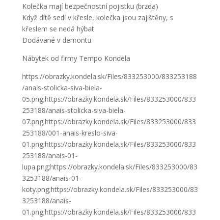
Kolečka mají bezpečnostní pojistku (brzda)
Když dítě sedí v křesle, kolečka jsou zajištěny, s
křeslem se nedá hýbat
Dodávané v demontu
Nábytek od firmy Tempo Kondela
https://obrazky.kondela.sk/Files/833253000/833253188
/anais-stolicka-siva-biela-
05.png;https://obrazky.kondela.sk/Files/833253000/833
253188/anais-stolicka-siva-biela-
07.png;https://obrazky.kondela.sk/Files/833253000/833
253188/001-anais-kreslo-siva-
01.png;https://obrazky.kondela.sk/Files/833253000/833
253188/anais-01-
lupa.png;https://obrazky.kondela.sk/Files/833253000/83
3253188/anais-01-
koty.png;https://obrazky.kondela.sk/Files/833253000/83
3253188/anais-
01.png;https://obrazky.kondela.sk/Files/833253000/833