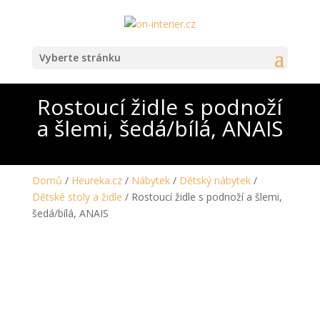
Vyberte stránku
Rostoucí židle s podnoží
a šlemi, šedá/bílá, ANAIS
Domů
/
Heureka.cz
/
Nábytek
/
Dětský nábytek
/
Dětské stoly a židle
/ Rostoucí židle s podnoží a šlemi,
šedá/bílá, ANAIS