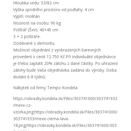
Hloubka sedu: 53/82 cm
Výška spodního prostoru od podlahy: 4 cm
Výplň: molitán
Nosnost na osobu: 90 kg
Polštář (ŠxV): 40×40 cm
3 + 2 polštáře.
Dodávané v demontu.
Možnost objednání z vyobrazených barevných
provedení v ceně 12.750 Kč.Při individuální objednávce
je třeba zaplatit 20% zálohu z dané částky. Po uhrazení
zálohy bude Vaša objednávka zadána do výroby. Doba
dodání 6-8 týdnů.
Nábytek od firmy Tempo Kondela
https://obrazky.kondela.sk/Files/303741000/303741933
/mexx-cz-
vzorka.png;https://obrazky.kondela.sk/Files/303741000/
303741933/mexx-cierna-lava-
18.png;https://obrazky.kondela.sk/Files/303741000/303