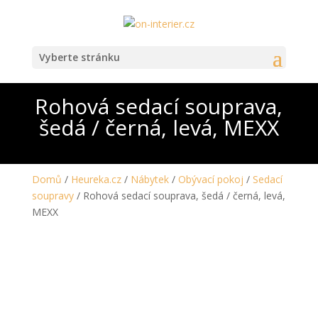
Vyberte stránku
Rohová sedací souprava,
šedá / černá, levá, MEXX
Domů
/
Heureka.cz
/
Nábytek
/
Obývací pokoj
/
Sedací
soupravy
/ Rohová sedací souprava, šedá / černá, levá,
MEXX