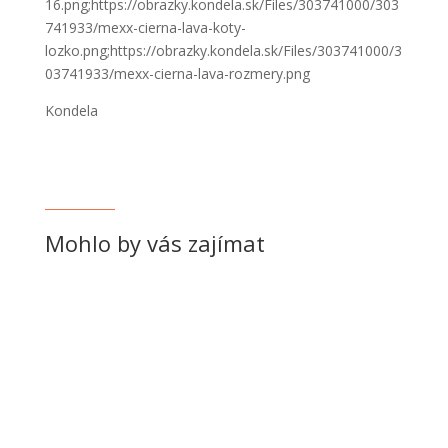
16.png;https://obrazky.kondela.sk/Files/303741000/303
741933/mexx-cierna-lava-koty-
lozko.png;https://obrazky.kondela.sk/Files/303741000/3
03741933/mexx-cierna-lava-rozmery.png
Kondela
Mohlo by vás zajímat