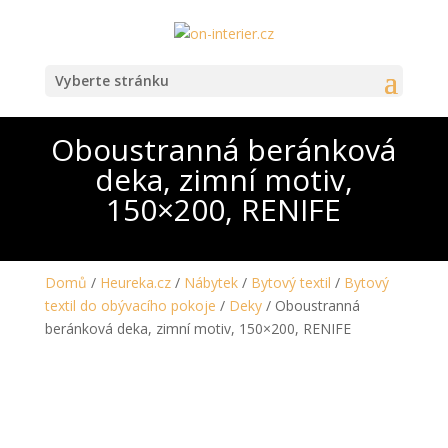
Vyberte stránku
Oboustranná beránková
deka, zimní motiv,
150×200, RENIFE
Domů
/
Heureka.cz
/
Nábytek
/
Bytový textil
/
Bytový
textil do obývacího pokoje
/
Deky
/ Oboustranná
beránková deka, zimní motiv, 150×200, RENIFE