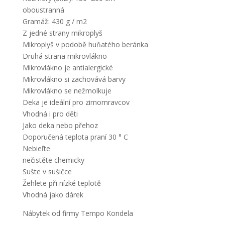
oboustranná
Gramáž: 430 g / m2
Z jedné strany mikroplyš
Mikroplyš v podobě huňatého beránka
Druhá strana mikrovlákno
Mikrovlákno je antialergické
Mikrovlákno si zachovává barvy
Mikrovlákno se nežmolkuje
Deka je ideální pro zimomravcov
Vhodná i pro děti
Jako deka nebo přehoz
Doporučená teplota praní 30 ° C
Nebieľte
nečistěte chemicky
Sušte v sušičce
Žehlete při nízké teplotě
Vhodná jako dárek
Nábytek od firmy Tempo Kondela