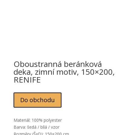
Oboustranná beránková
deka, zimní motiv, 150×200,
RENIFE
Do obchodu
Materiál: 100% polyester
Barva: šedá / bílá / vzor
Rozměry (ŠxD): 150×200 cm