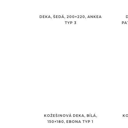
DEKA, ŠEDÁ, 200×220, ANKEA
TYP 3
PA
KOŽEŠINOVÁ DEKA, BÍLÁ,
KO
150×180, EBONA TYP 1