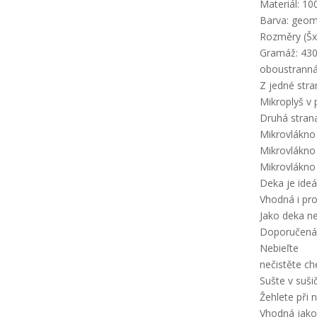
Materiál: 10
Barva: geom
Rozměry (Šx
Gramáž: 430
oboustrann
Z jedné stra
Mikroplyš v
Druhá stran
Mikrovlákno 
Mikrovlákno
Mikrovlákno
Deka je ide
Vhodná i pro
Jako deka n
Doporučená 
Nebieľte
nečistěte c
Sušte v suši
Žehlete při 
Vhodná jako