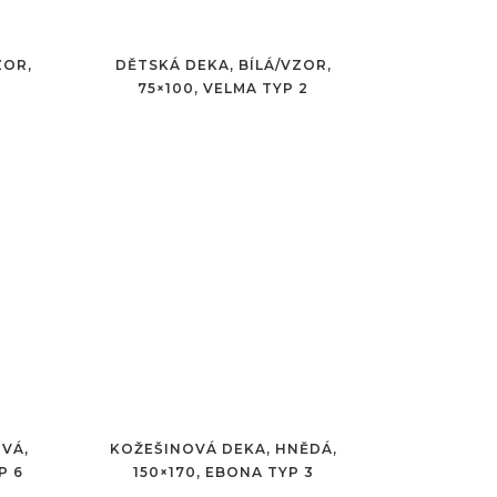
ZOR,
DĚTSKÁ DEKA, BÍLÁ/VZOR,
75×100, VELMA TYP 2
VÁ,
KOŽEŠINOVÁ DEKA, HNĚDÁ,
P 6
150×170, EBONA TYP 3