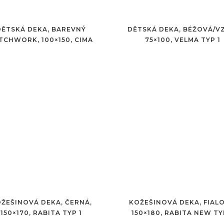
DĚTSKÁ DEKA, BAREVNÝ
DĚTSKÁ DEKA, BÉŽOVÁ/V
TCHWORK, 100×150, CIMA
75×100, VELMA TYP 1
ŽEŠINOVÁ DEKA, ČERNÁ,
KOŽEŠINOVÁ DEKA, FIALO
150×170, RABITA TYP 1
150×180, RABITA NEW TY