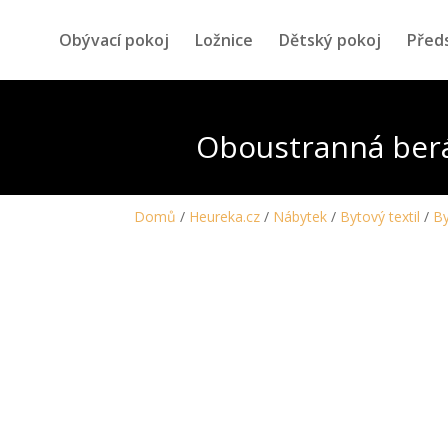
Obývací pokoj
Ložnice
Dětský pokoj
Před
Oboustranná berá
Domů
/
Heureka.cz
/
Nábytek
/
Bytový textil
/
By