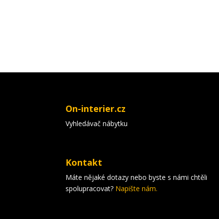
On-interier.cz
Vyhledávač nábytku
Kontakt
Máte nějaké dotazy nebo byste s námi chtěli
spolupracovat?
Napište nám.