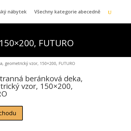
ský nábytek
Všechny kategorie abecedně
, 150×200, FUTURO
a, geometrický vzor, 150×200, FUTURO
ranná beránková deka,
rický vzor, 150×200,
RO
chodu