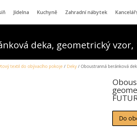
síň
Jídelna
Kuchyně
Zahradní nábytek
Kancelář
nková deka, geometrický vzor
tový textil do obývacího pokoje
/
Deky
/ Oboustranná beránková dek
Oboust
geomet
FUTU
Do ob