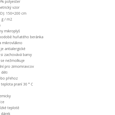
0% polyester
etrický vzor
D): 150×200 cm
 g / m2
á
ny mikroplyš
 podobě huňatého beránka
a mikrovlákno
je antialergické
 si zachovává barvy
 se nežmolkuje
ální pro zimomravcov
 děti
ebo přehoz
teplota praní 30 ° C
hemicky
čce
nízké teplotě
 dárek