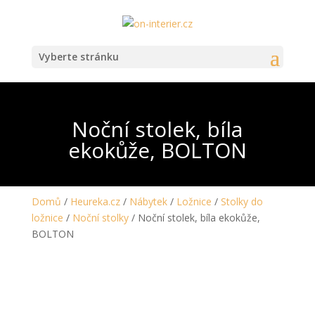
Vyberte stránku
Noční stolek, bíla
ekokůže, BOLTON
Domů
/
Heureka.cz
/
Nábytek
/
Ložnice
/
Stolky do
ložnice
/
Noční stolky
/ Noční stolek, bíla ekokůže,
BOLTON