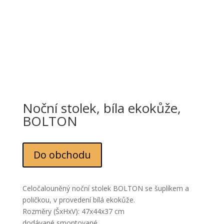
Noční stolek, bíla ekokůže,
BOLTON
Do obchodu
Celočalouněný noční stolek BOLTON se šuplíkem a
poličkou, v provedení bílá ekokůže.
Rozměry (ŠxHxV): 47x44x37 cm
dodávané smontované