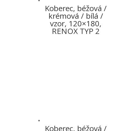
Koberec, béžová /
krémová / bílá /
vzor, 120×180,
RENOX TYP 2
Koberec, béžová /