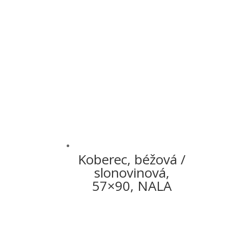
Koberec, béžová /
slonovinová,
57×90, NALA