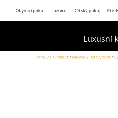
Obývací pokoj
Ložnice
Dětský pokoj
Před
Luxusní 
Domů
/
Heureka.cz
/
Nábytek
/
Bytový textil
/
By