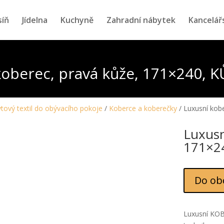
síň
Jídelna
Kuchyně
Zahradní nábytek
Kancelář
koberec, pravá kůže, 171×240, K
tový textil do obývacího pokoje
/
Koberce a koberečky
/ Luxusní kob
Luxusn
171×2
Do ob
Luxusní KOB