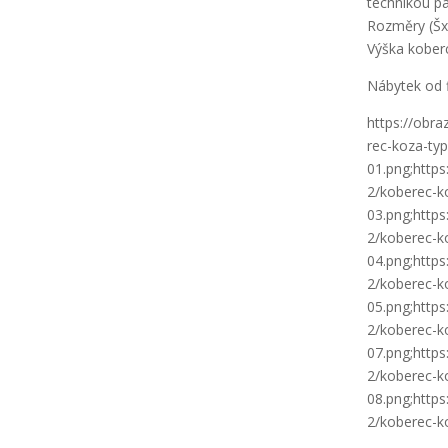
technikou pa
Rozměry (Š
Výška kober
Nábytek od 
https://obr
rec-koza-typ
01.png;http
2/koberec-k
03.png;http
2/koberec-k
04.png;http
2/koberec-k
05.png;http
2/koberec-k
07.png;http
2/koberec-k
08.png;http
2/koberec-k