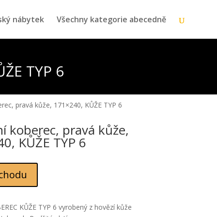
ský nábytek
Všechny kategorie abecedně
ŮŽE TYP 6
erec, pravá kůže, 171×240, KŮŽE TYP 6
í koberec, pravá kůže,
40, KŮŽE TYP 6
chodu
EREC KŮŽE TYP 6 vyrobený z hovězí kůže