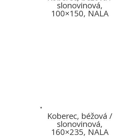
slonovinová,
100×150, NALA
Koberec, béžová /
slonovinová,
160×235, NALA