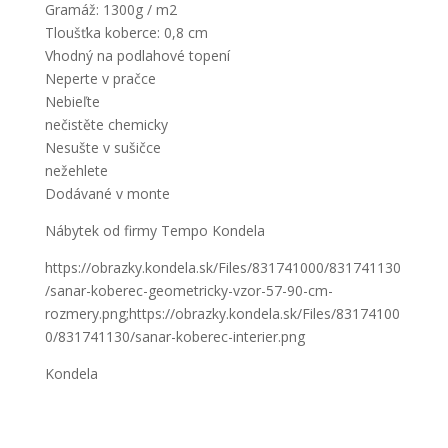
Gramáž: 1300g / m2
Tloušťka koberce: 0,8 cm
Vhodný na podlahové topení
Neperte v pračce
Nebieľte
nečistěte chemicky
Nesušte v sušičce
nežehlete
Dodávané v monte
Nábytek od firmy Tempo Kondela
https://obrazky.kondela.sk/Files/831741000/831741130
/sanar-koberec-geometricky-vzor-57-90-cm-
rozmery.png;https://obrazky.kondela.sk/Files/83174100
0/831741130/sanar-koberec-interier.png
Kondela