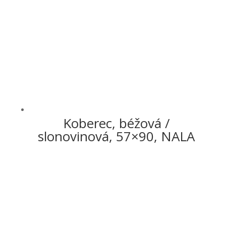
Koberec, béžová /
slonovinová, 57×90, NALA