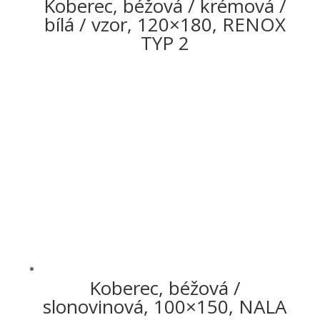
Koberec, béžová / krémová /
bílá / vzor, 120×180, RENOX
TYP 2
Koberec, béžová /
slonovinová, 100×150, NALA