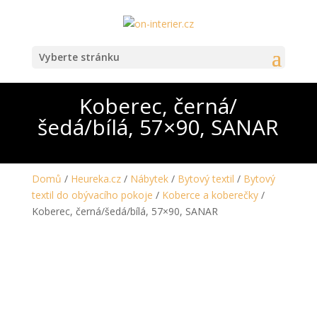
Vyberte stránku
Koberec, černá/
šedá/bílá, 57×90, SANAR
Domů
/
Heureka.cz
/
Nábytek
/
Bytový textil
/
Bytový
textil do obývacího pokoje
/
Koberce a koberečky
/
Koberec, černá/šedá/bílá, 57×90, SANAR