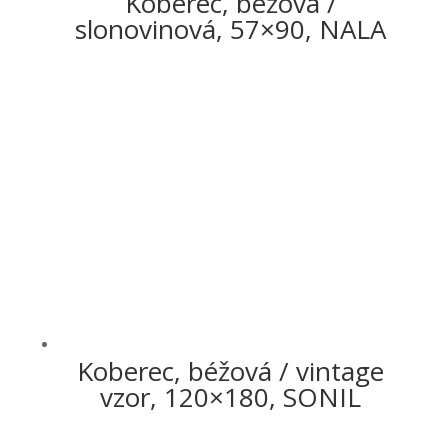
Koberec, béžová /
slonovinová, 57×90, NALA
Koberec, béžová / vintage
vzor, 120×180, SONIL