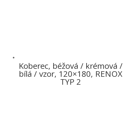
Koberec, béžová / krémová /
bílá / vzor, 120×180, RENOX
TYP 2