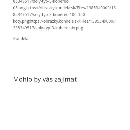
85349517/soly-typ-3-koberec-
05.png;https://obrazky.kondela.sk/Files/1385349000/13
85349517/soly-typ-3-koberec-100-150-
koty.png;https://obrazky.kondela.sk/Files/1385349000/1
385349517/soly-typ-3-koberec-in.png
Kondela
Mohlo by vás zajímat