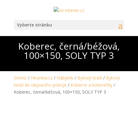
Vyberte stránku
Koberec, černá/béžová,
100×150, SOLY TYP 3
Domů
/
Heureka.cz
/
Nábytek
/
Bytový textil
/
Bytový
textil do obývacího pokoje
/
Koberce a koberečky
/
Koberec, černá/béžová, 100×150, SOLY TYP 3