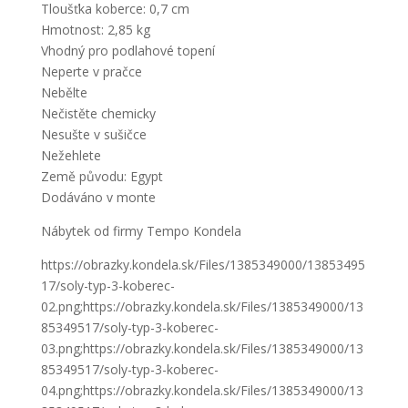
Tloušťka koberce: 0,7 cm
Hmotnost: 2,85 kg
Vhodný pro podlahové topení
Neperte v pračce
Nebělte
Nečistěte chemicky
Nesušte v sušičce
Nežehlete
Země původu: Egypt
Dodáváno v monte
Nábytek od firmy Tempo Kondela
https://obrazky.kondela.sk/Files/1385349000/13853495
17/soly-typ-3-koberec-
02.png;https://obrazky.kondela.sk/Files/1385349000/13
85349517/soly-typ-3-koberec-
03.png;https://obrazky.kondela.sk/Files/1385349000/13
85349517/soly-typ-3-koberec-
04.png;https://obrazky.kondela.sk/Files/1385349000/13