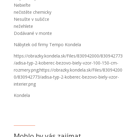
Nebieľte
nečistěte chemicky
Nesušte v sušičce
nežehlete
Dodávané v monte
Nábytek od firmy Tempo Kondela
https://obrazky.kondela.sk/Files/830942000/830942773
/adisa-typ-2-koberec-bezovo-biely-vzor-100-150-cm-
rozmery.png;https://obrazky.kondela.sk/Files/83094200
0/830942773/adisa-typ-2-koberec-bezovo-biely-vzor-
interier.png
Kondela
Mohlo by vás zajímat