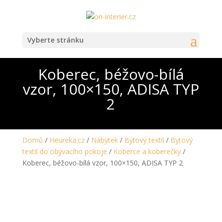
Vyberte stránku
Koberec, béžovo-bílá
vzor, 100×150, ADISA TYP
2
Domů
/
Heureka.cz
/
Nábytek
/
Bytový textil
/
Bytový
textil do obývacího pokoje
/
Koberce a koberečky
/
Koberec, béžovo-bílá vzor, 100×150, ADISA TYP 2