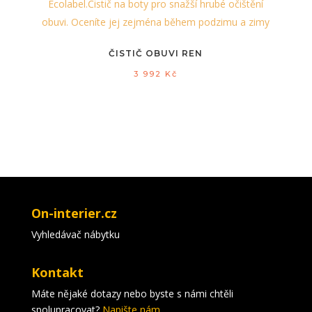
ČISTIČ OBUVI REN
3 992
Kč
On-interier.cz
Vyhledávač nábytku
Kontakt
Máte nějaké dotazy nebo byste s námi chtěli
spolupracovat?
Napište nám.