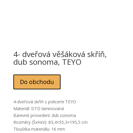
4- dveřová věšáková skříň,
dub sonoma, TEYO
Do obchodu
4-dveřová skříň s policemi TEYO
Materiál: DTD laminovaná
Barevné provedení: dub sonoma
Rozměry (ŠxHxV): 83,4×55,3×195,5 cm
Tloušťka materiálu: 16 mm