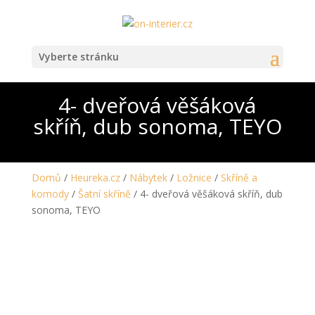
Vyberte stránku
4- dveřová věšáková
skříň, dub sonoma, TEYO
Domů
/
Heureka.cz
/
Nábytek
/
Ložnice
/
Skříně a
komody
/
Šatní skříně
/ 4- dveřová věšáková skříň, dub
sonoma, TEYO