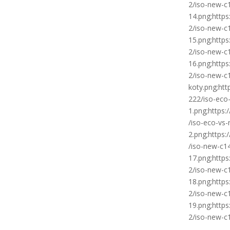
2/iso-new-c
14.png;http
2/iso-new-c
15.png;http
2/iso-new-c
16.png;http
2/iso-new-c
koty.png;htt
222/iso-eco
1.png;https
/iso-eco-vs
2.png;https
/iso-new-c1
17.png;http
2/iso-new-c
18.png;http
2/iso-new-c
19.png;http
2/iso-new-c