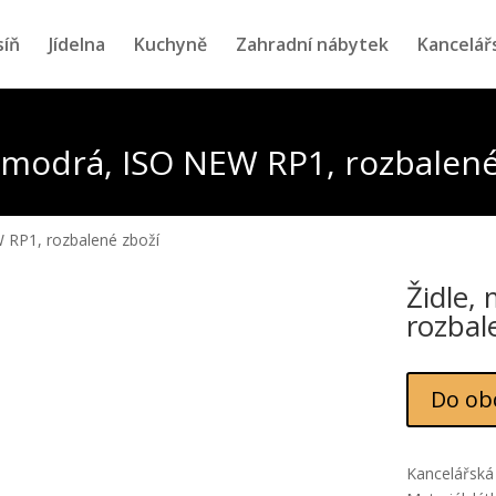
síň
Jídelna
Kuchyně
Zahradní nábytek
Kancelář
, modrá, ISO NEW RP1, rozbalené
W RP1, rozbalené zboží
Židle,
rozbal
Do ob
Kancelářská