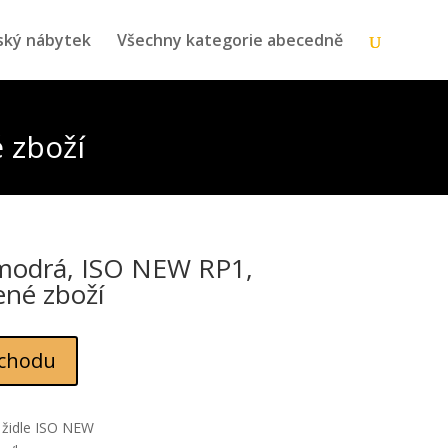
ský nábytek
Všechny kategorie abecedně
 zboží
 modrá, ISO NEW RP1,
ené zboží
chodu
 židle ISO NEW