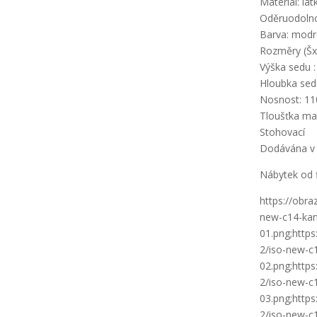
Materiál: lá
Oděruodolnos
Barva: modr
Rozměry (Šx
Výška sedu 
Hloubka sed
Nosnost: 11
Tloušťka ma
Stohovací
Dodávána v
Nábytek od 
https://obr
new-c14-kan
01.png;http
2/iso-new-c
02.png;http
2/iso-new-c
03.png;http
2/iso-new-c