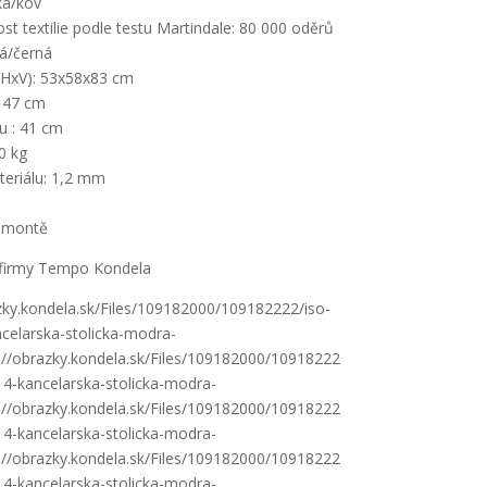
tka/kov
t textilie podle testu Martindale: 80 000 oděrů
á/černá
HxV): 53x58x83 cm
: 47 cm
u : 41 cm
0 kg
teriálu: 1,2 mm
 montě
firmy Tempo Kondela
azky.kondela.sk/Files/109182000/109182222/iso-
celarska-stolicka-modra-
s://obrazky.kondela.sk/Files/109182000/10918222
14-kancelarska-stolicka-modra-
s://obrazky.kondela.sk/Files/109182000/10918222
14-kancelarska-stolicka-modra-
s://obrazky.kondela.sk/Files/109182000/10918222
14-kancelarska-stolicka-modra-