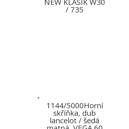
NEW KLASIK W30
/ 735
1144/5000Horní
skříňka, dub
lancelot / šedá
matná, VEGA 60