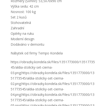
Rozměry (ŠxHxV): 53,5x70x90 cm
Výška sedu: 42 cm
Nosnost: 100 kg
Set 2 kusů
Stohovatelná
Zahradní
Opěrky na ruku
Moderní design
Dodáváno v demontu
Nábytek od firmy Tempo Kondela
https://obrazky.kondela.sk/Files/1351773000/13517735
45/aldia-stolicky-set-cierna-
03.png;https://obrazky.kondela.sk/Files/1351773000/13
51773545/aldia-stolicky-set-cierna-
02.png;https://obrazky.kondela.sk/Files/1351773000/13
51773545/aldia-stolicky-set-cierna-
04.png;https://obrazky.kondela.sk/Files/1351773000/13
51773545/aldia-stolicky-set-cierna-
05.png;https://obrazky.kondela.sk/Files/1351773000/13