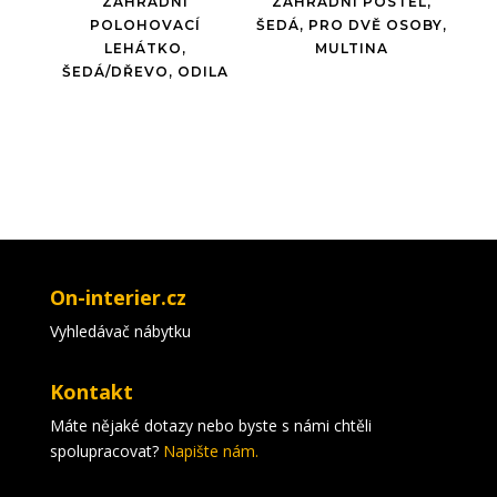
ZAHRADNÍ
ZAHRADNÍ POSTEL,
POLOHOVACÍ
ŠEDÁ, PRO DVĚ OSOBY,
LEHÁTKO,
MULTINA
ŠEDÁ/DŘEVO, ODILA
On-interier.cz
Vyhledávač nábytku
Kontakt
Máte nějaké dotazy nebo byste s námi chtěli
spolupracovat?
Napište nám.