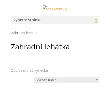
Vyberte stránku
Domů
/
Heureka.cz
/
Nábytek
/
Zahradní nábytek
/
Zahradní lehátka
Zahradní lehátka
Zobrazeno 22 výsledků