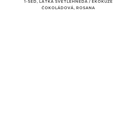
1-SED, LÁTKA SVĚTLEHNĚDÁ / EKOKŮŽE
ČOKOLÁDOVÁ, ROSANA