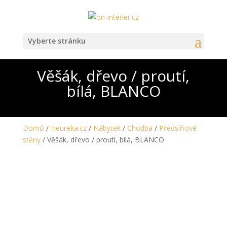
Vyberte stránku
Věšák, dřevo / proutí,
bílá, BLANCO
Domů
/
Heureka.cz
/
Nábytek
/
Chodba
/
Předsíňové
stěny
/ Věšák, dřevo / proutí, bílá, BLANCO