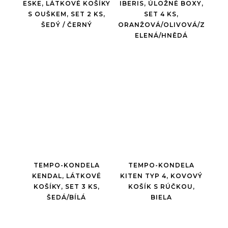
ESKE, LÁTKOVÉ KOŠÍKY
IBERIS, ÚLOŽNÉ BOXY,
S OUŠKEM, SET 2 KS,
SET 4 KS,
ŠEDÝ / ČERNÝ
ORANŽOVÁ/OLIVOVÁ/Z
ELENÁ/HNĚDÁ
TEMPO-KONDELA
TEMPO-KONDELA
KENDAL, LÁTKOVÉ
KITEN TYP 4, KOVOVÝ
KOŠÍKY, SET 3 KS,
KOŠÍK S RÚČKOU,
ŠEDÁ/BÍLÁ
BIELA