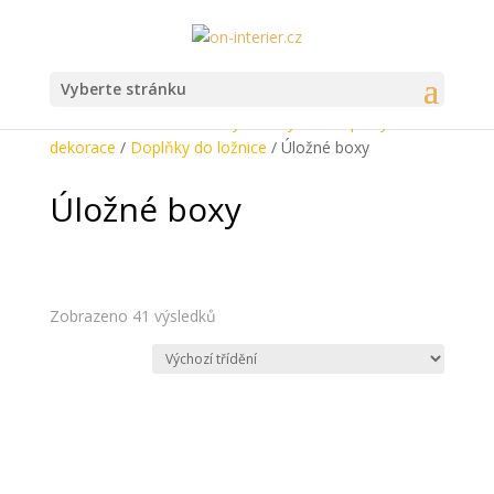
Vyberte stránku
Domů
/
Heureka.cz
/
Nábytek
/
Bytové doplňky a
dekorace
/
Doplňky do ložnice
/ Úložné boxy
Úložné boxy
Zobrazeno 41 výsledků