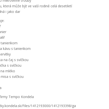
 mikrovlnné trouby
u, která může být ve vaší rodině celá desetiletí
ná i jako dar
je:
ř
anier
alíř
s tanierikom
na kávu s tanierikom
servítky
ka na čaj s svíčkou
ička s svíčkou
a na mléko
 misa s svíčkou
a
firmy Tempo Kondela
azky.kondela.sk/Files/1412193000/1412193398/ga