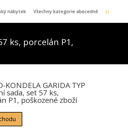
ský nábytek
Všechny kategorie abecedně
7 ks, porcelán P1,
-KONDELA GARIDA TYP
lní sada, set 57 ks,
án P1, poškozené zboží
chodu