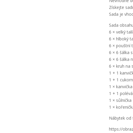
Nevhodné do
Získejte sad
Sada je vhod
Sada obsahu
6 × velký talí
6 × hlboký t
6 × pouštní t
6 × 6 šálka 
6 × 6 šálka 
6 × kruh na 
1 + 1 kanvič
1 + 1 cukorn
1 × kanvičk
1 + 1 polévá
1 × sůlnička
1 × kořeničk
Nábytek od 
https://obr