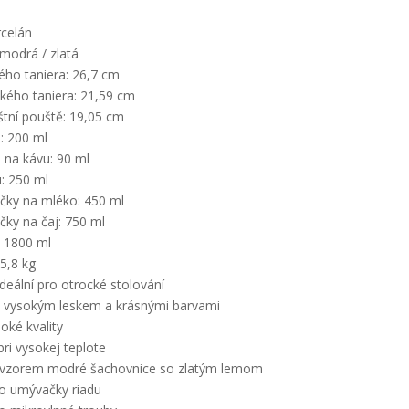
rcelán
 modrá / zlatá
ého taniera: 26,7 cm
kého taniera: 21,59 cm
tní pouště: 19,05 cm
: 200 ml
 na kávu: 90 ml
: 250 ml
čky na mléko: 450 ml
čky na čaj: 750 ml
 1800 ml
5,8 kg
ideální pro otrocké stolování
s vysokým leskem a krásnými barvami
oké kvality
ri vysokej teplote
 vzorem modré šachovnice so zlatým lemom
o umývačky riadu