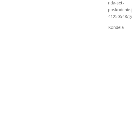
rida-set-
poskodenie.j
41250548/ga
Kondela