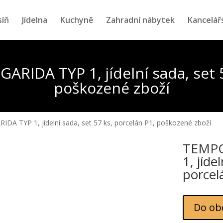
síň
Jídelna
Kuchyně
Zahradní nábytek
Kancelář
IDA TYP 1, jídelní sada, set 5
poškozené zboží
 TYP 1, jídelní sada, set 57 ks, porcelán P1, poškozené zboží
TEMPO
1, jíde
porcel
Do ob