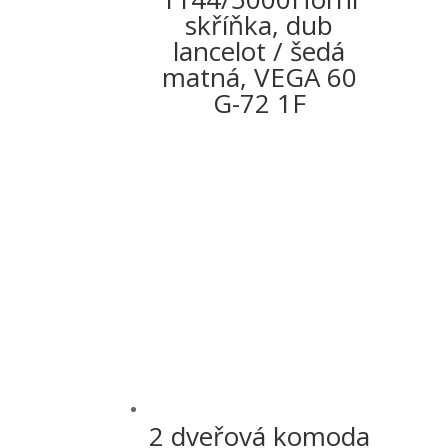
skříňka, dub
lancelot / šedá
matná, VEGA 60
G-72 1F
2 dveřová komoda