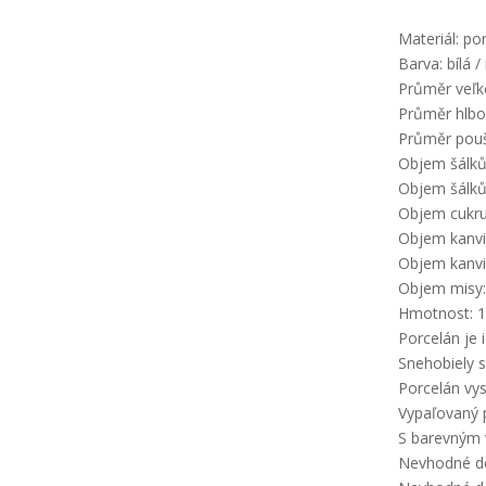
Materiál: po
Barva: bílá /
Průměr veľk
Průměr hlbo
Průměr pouš
Objem šálků
Objem šálků
Objem cukru
Objem kanvi
Objem kanvi
Objem misy:
Hmotnost: 1
Porcelán je 
Snehobiely 
Porcelán vys
Vypaľovaný p
S barevným
Nevhodné d