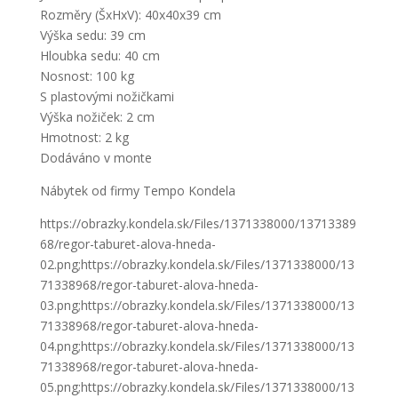
Rozměry (ŠxHxV): 40x40x39 cm
Výška sedu: 39 cm
Hloubka sedu: 40 cm
Nosnost: 100 kg
S plastovými nožičkami
Výška nožiček: 2 cm
Hmotnost: 2 kg
Dodáváno v monte
Nábytek od firmy Tempo Kondela
https://obrazky.kondela.sk/Files/1371338000/13713389
68/regor-taburet-alova-hneda-
02.png;https://obrazky.kondela.sk/Files/1371338000/13
71338968/regor-taburet-alova-hneda-
03.png;https://obrazky.kondela.sk/Files/1371338000/13
71338968/regor-taburet-alova-hneda-
04.png;https://obrazky.kondela.sk/Files/1371338000/13
71338968/regor-taburet-alova-hneda-
05.png;https://obrazky.kondela.sk/Files/1371338000/13