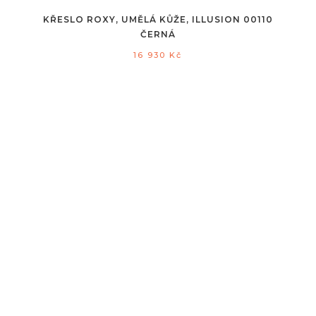
KŘESLO ROXY, UMĚLÁ KŮŽE, ILLUSION 00110
ČERNÁ
16 930
Kč