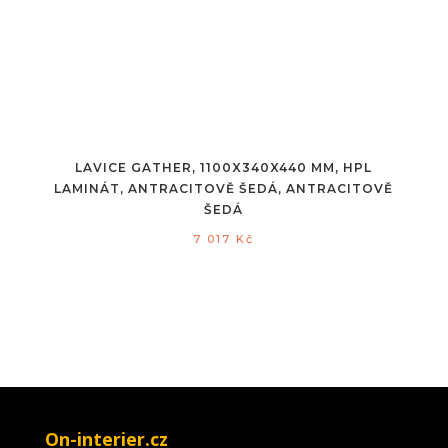
LAVICE GATHER, 1100X340X440 MM, HPL
LAMINÁT, ANTRACITOVĚ ŠEDÁ, ANTRACITOVĚ
ŠEDÁ
7 017
Kč
On-interier.cz