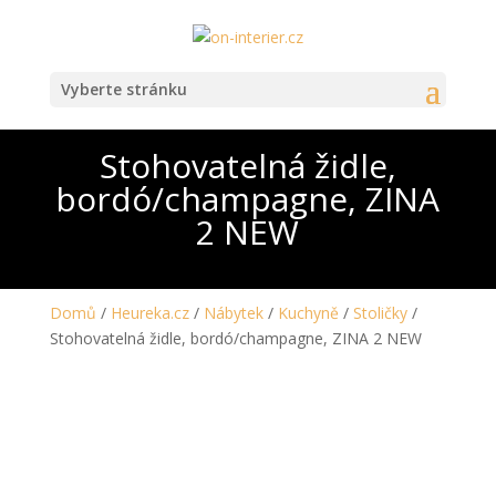
Vyberte stránku
Stohovatelná židle,
bordó/champagne, ZINA
2 NEW
Domů
/
Heureka.cz
/
Nábytek
/
Kuchyně
/
Stoličky
/
Stohovatelná židle, bordó/champagne, ZINA 2 NEW