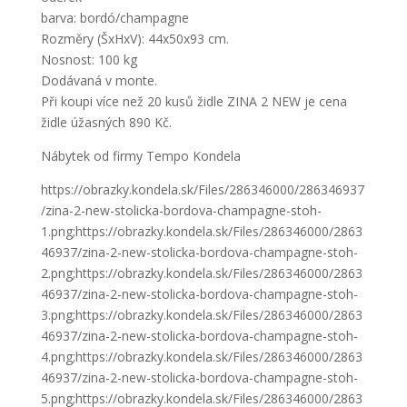
barva: bordó/champagne
Rozměry (ŠxHxV): 44x50x93 cm.
Nosnost: 100 kg
Dodávaná v monte.
Při koupi více než 20 kusů židle ZINA 2 NEW je cena
židle úžasných 890 Kč.
Nábytek od firmy Tempo Kondela
https://obrazky.kondela.sk/Files/286346000/286346937
/zina-2-new-stolicka-bordova-champagne-stoh-
1.png;https://obrazky.kondela.sk/Files/286346000/2863
46937/zina-2-new-stolicka-bordova-champagne-stoh-
2.png;https://obrazky.kondela.sk/Files/286346000/2863
46937/zina-2-new-stolicka-bordova-champagne-stoh-
3.png;https://obrazky.kondela.sk/Files/286346000/2863
46937/zina-2-new-stolicka-bordova-champagne-stoh-
4.png;https://obrazky.kondela.sk/Files/286346000/2863
46937/zina-2-new-stolicka-bordova-champagne-stoh-
5.png;https://obrazky.kondela.sk/Files/286346000/2863