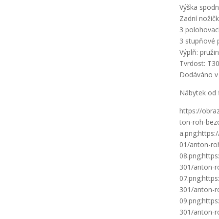
Výška spodn
Zadní nožičk
3 polohovací
3 stupňové 
Výplň: pružin
Tvrdost: T3
Dodáváno v
Nábytek od 
https://obr
ton-roh-bezo
a.png;https
01/anton-ro
08.png;http
301/anton-r
07.png;http
301/anton-r
09.png;http
301/anton-r