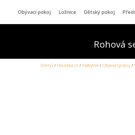
Obývací pokoj
Ložnice
Dětský pokoj
Před
Rohová s
Domů
/
Heureka.cz
/
Nábytek
/
Obývací pokoj
/