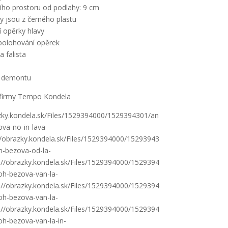
ího prostoru od podlahy: 9 cm
y jsou z černého plastu
 opěrky hlavy
polohování opěrek
a falista
0
 demontu
firmy Tempo Kondela
azky.kondela.sk/Files/1529394000/1529394301/an
va-no-in-lava-
://obrazky.kondela.sk/Files/1529394000/15293943
h-bezova-od-la-
s://obrazky.kondela.sk/Files/1529394000/1529394
oh-bezova-van-la-
s://obrazky.kondela.sk/Files/1529394000/1529394
oh-bezova-van-la-
s://obrazky.kondela.sk/Files/1529394000/1529394
oh-bezova-van-la-in-