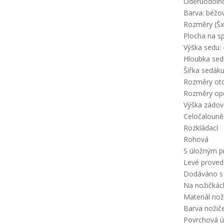
Oděruodolnos
Barva: béžo
Rozměry (Šx
Plocha na s
Výška sedu:
Hloubka sed
Šířka sedák
Rozměry ot
Rozměry opě
Výška zádov
Celočaloun
Rozkládací
Rohová
S úložným 
Levé proved
Dodáváno s
Na nožičkác
Materiál nož
Barva nožiče
Povrchová úp