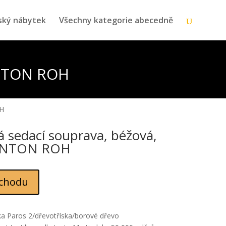
ský nábytek
Všechny kategorie abecedně
ANTON ROH
OH
 sedací souprava, béžová,
 ANTON ROH
chodu
tka Paros 2/dřevotříska/borové dřevo