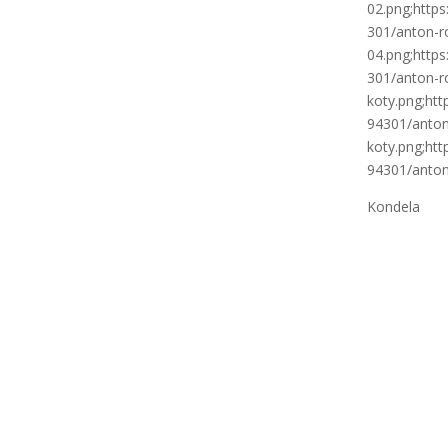
02.png;http
301/anton-r
04.png;http
301/anton-r
koty.png;htt
94301/anton
koty.png;htt
94301/anton
Kondela