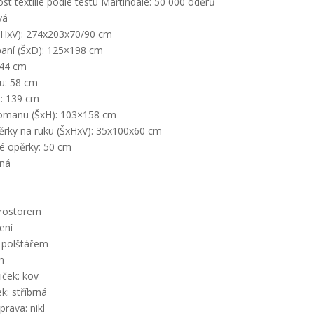
t textilie podle testu Martindale: 50 000 oděrů
vá
HxV): 274x203x70/90 cm
paní (ŠxD): 125×198 cm
 44 cm
u: 58 cm
u: 139 cm
omanu (ŠxH): 103×158 cm
rky na ruku (ŠxHxV): 35x100x60 cm
é opěrky: 50 cm
ěná
prostorem
ení
 polštářem
h
iček: kov
k: stříbrná
rava: nikl