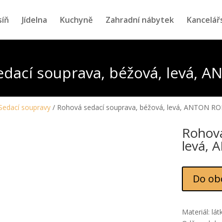
síň
Jídelna
Kuchyně
Zahradní nábytek
Kancelář
edací souprava, béžová, levá, 
Sedací soupravy
/ Rohová sedací souprava, béžová, levá, ANTON R
Rohová
levá,
Do ob
Materiál: lá