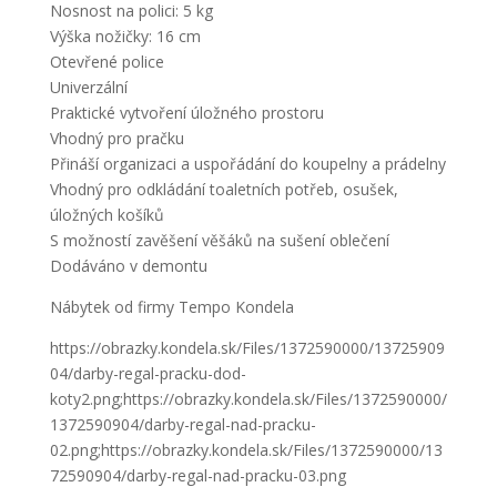
Nosnost na polici: 5 kg
Výška nožičky: 16 cm
Otevřené police
Univerzální
Praktické vytvoření úložného prostoru
Vhodný pro pračku
Přináší organizaci a uspořádání do koupelny a prádelny
Vhodný pro odkládání toaletních potřeb, osušek,
úložných košíků
S možností zavěšení věšáků na sušení oblečení
Dodáváno v demontu
Nábytek od firmy Tempo Kondela
https://obrazky.kondela.sk/Files/1372590000/13725909
04/darby-regal-pracku-dod-
koty2.png;https://obrazky.kondela.sk/Files/1372590000/
1372590904/darby-regal-nad-pracku-
02.png;https://obrazky.kondela.sk/Files/1372590000/13
72590904/darby-regal-nad-pracku-03.png