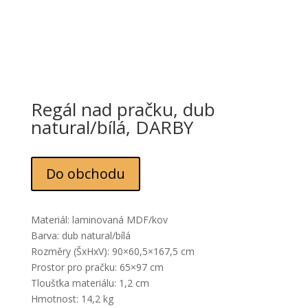
Regál nad pračku, dub
natural/bílá, DARBY
Do obchodu
Materiál: laminovaná MDF/kov
Barva: dub natural/bílá
Rozměry (ŠxHxV): 90×60,5×167,5 cm
Prostor pro pračku: 65×97 cm
Tloušťka materiálu: 1,2 cm
Hmotnost: 14,2 kg