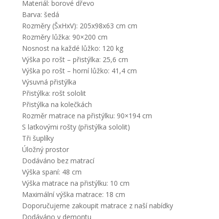
Materiál: borové dřevo
Barva: šedá
Rozměry (ŠxHxV): 205x98x63 cm cm
Rozměry lůžka: 90×200 cm
Nosnost na každé lůžko: 120 kg
Výška po rošt – přistýlka: 25,6 cm
Výška po rošt – horní lůžko: 41,4 cm
Výsuvná přistýlka
Přistýlka: rošt sololit
Přistýlka na kolečkách
Rozměr matrace na přistýlku: 90×194 cm
S laťkovými rošty (přistýlka sololit)
Tři šuplíky
Úložný prostor
Dodáváno bez matrací
Výška spaní: 48 cm
Výška matrace na přistýlku: 10 cm
Maximální výška matrace: 18 cm
Doporučujeme zakoupit matrace z naší nabídky
Dodáváno v demontu