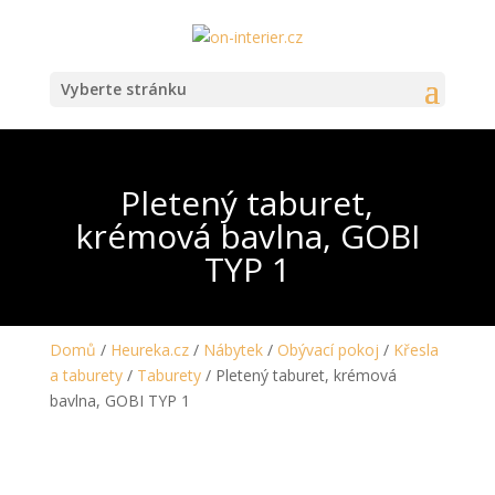
Vyberte stránku
Pletený taburet,
krémová bavlna, GOBI
TYP 1
Domů
/
Heureka.cz
/
Nábytek
/
Obývací pokoj
/
Křesla
a taburety
/
Taburety
/ Pletený taburet, krémová
bavlna, GOBI TYP 1