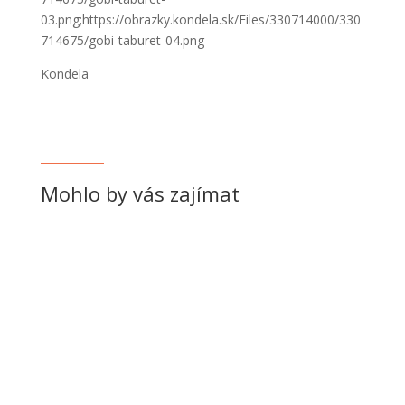
03.png;https://obrazky.kondela.sk/Files/330714000/330
714675/gobi-taburet-04.png
Kondela
Mohlo by vás zajímat