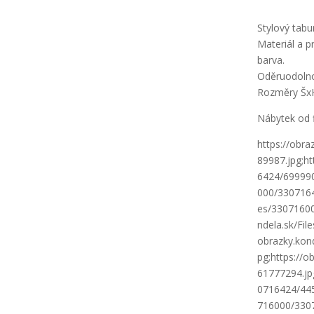
Stylový tabu
Materiál a p
barva.
Oděruodolnos
Rozměry ŠxH
Nábytek od 
https://obr
89987.jpg;ht
6424/6999900
000/33071642
es/33071600
ndela.sk/Fi
obrazky.kon
pg;https://
61777294.jpg
0716424/4456
716000/3307