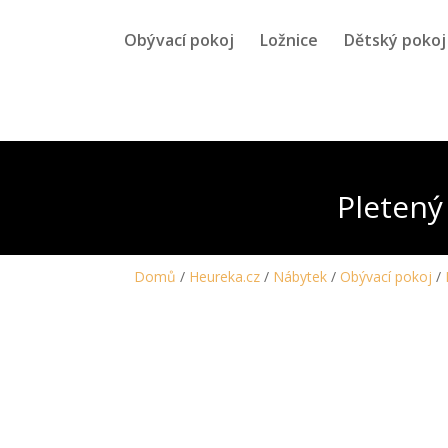
Obývací pokoj
Ložnice
Dětský pokoj
Pletený
Domů
/
Heureka.cz
/
Nábytek
/
Obývací pokoj
/