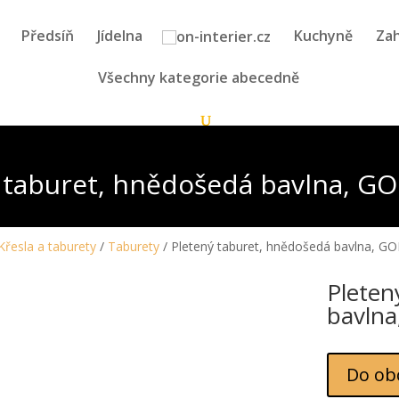
Předsíň
Jídelna
Kuchyně
Zah
Všechny kategorie abecedně
 taburet, hnědošedá bavlna, GO
Křesla a taburety
/
Taburety
/ Pletený taburet, hnědošedá bavlna, GO
Pleten
bavlna
Do ob