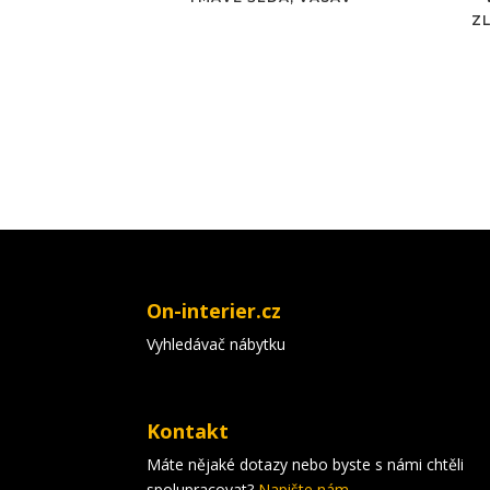
Z
On-interier.cz
Vyhledávač nábytku
Kontakt
Máte nějaké dotazy nebo byste s námi chtěli
spolupracovat?
Napište nám.