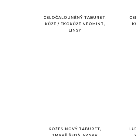
CELOČALOUNĚNÝ TABURET,
CE
KŮŽE / EKOKŮŽE NEOMINT,
K
LINSY
KOŽEŠINOVÝ TABURET,
LU
TMAVĚ ŠEDÁ, VASAV