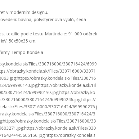
ret v moderním designu.
rovedení: bavlna, polystyrenová výplň, šedá
t textilie podle testu Martindale: 91 000 oděrek
xV: 50x50x35 cm.
firmy Tempo Kondela
azky.kondela.sk/Files/330716000/330716424/6999
tps://obrazky.kondela.sk/Files/330716000/33071
63.jpg;https://obrazky.kondela.sk/Files/330716
4/699990143.jpg;https://obrazky.kondela.sk/Fil
0/330716424/699990197.jpg;https://obrazky.ko
les/330716000/330716424/699990246.jpg;https://
dela.sk/Files/330716000/330716424/699990276.j
obrazky.kondela.sk/Files/330716000/330716424/3
;https://obrazky.kondela.sk/Files/330716000/33
03271.jpg;https://obrazky.kondela.sk/Files/330
16424/445605156.jpg;https://obrazky.kondela.s