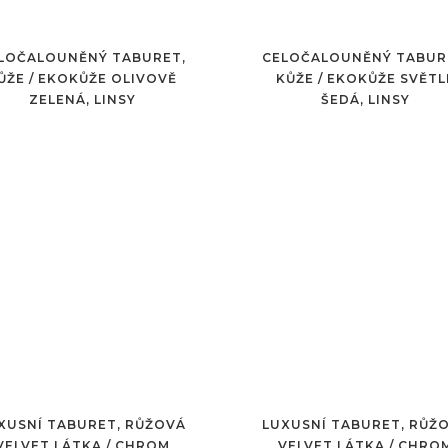
LOČALOUNĚNÝ TABURET,
CELOČALOUNĚNÝ TABUR
ŮŽE / EKOKŮŽE OLIVOVĚ
KŮŽE / EKOKŮŽE SVĚTL
ZELENÁ, LINSY
ŠEDÁ, LINSY
XUSNÍ TABURET, RŮŽOVÁ
LUXUSNÍ TABURET, RŮŽ
VELVET LÁTKA / CHROM
VELVET LÁTKA / CHRO