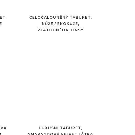
ET,
CELOČALOUNĚNÝ TABURET,
E
KŮŽE / EKOKŮŽE,
ZLATOHNĚDÁ, LINSY
OVÁ
LUXUSNÍ TABURET,
M
SMARAGDOVÁ VELVET LÁTKA