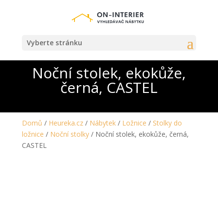
Vyberte stránku
Noční stolek, ekokůže,
černá, CASTEL
Domů
/
Heureka.cz
/
Nábytek
/
Ložnice
/
Stolky do
ložnice
/
Noční stolky
/ Noční stolek, ekokůže, černá,
CASTEL