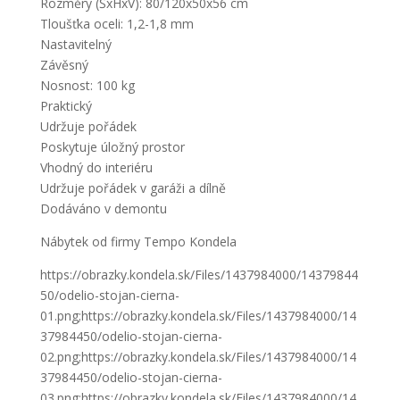
Rozměry (ŠxHxV): 80/120x50x56 cm
Tloušťka oceli: 1,2-1,8 mm
Nastavitelný
Závěsný
Nosnost: 100 kg
Praktický
Udržuje pořádek
Poskytuje úložný prostor
Vhodný do interiéru
Udržuje pořádek v garáži a dílně
Dodáváno v demontu
Nábytek od firmy Tempo Kondela
https://obrazky.kondela.sk/Files/1437984000/14379844
50/odelio-stojan-cierna-
01.png;https://obrazky.kondela.sk/Files/1437984000/14
37984450/odelio-stojan-cierna-
02.png;https://obrazky.kondela.sk/Files/1437984000/14
37984450/odelio-stojan-cierna-
03.png;https://obrazky.kondela.sk/Files/1437984000/14