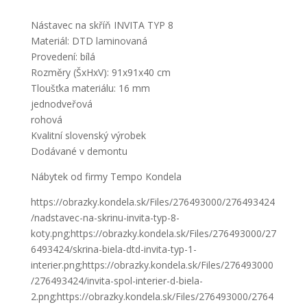
Nástavec na skříň INVITA TYP 8
Materiál: DTD laminovaná
Provedení: bílá
Rozměry (ŠxHxV): 91x91x40 cm
Tloušťka materiálu: 16 mm
jednodveřová
rohová
Kvalitní slovenský výrobek
Dodávané v demontu
Nábytek od firmy Tempo Kondela
https://obrazky.kondela.sk/Files/276493000/276493424
/nadstavec-na-skrinu-invita-typ-8-
koty.png;https://obrazky.kondela.sk/Files/276493000/27
6493424/skrina-biela-dtd-invita-typ-1-
interier.png;https://obrazky.kondela.sk/Files/276493000
/276493424/invita-spol-interier-d-biela-
2.png;https://obrazky.kondela.sk/Files/276493000/2764