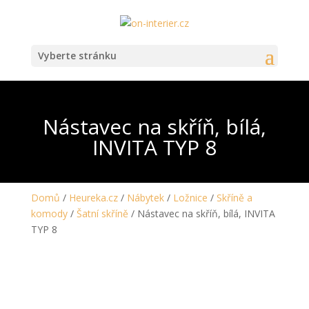
Vyberte stránku
Nástavec na skříň, bílá,
INVITA TYP 8
Domů
/
Heureka.cz
/
Nábytek
/
Ložnice
/
Skříně a
komody
/
Šatní skříně
/ Nástavec na skříň, bílá, INVITA
TYP 8