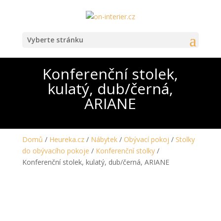
Vyberte stránku
Konferenční stolek,
kulatý, dub/černá,
ARIANE
Domů
/
Heureka.cz
/
Nábytek
/
Obývací pokoj
/
Stolky
do obývacího pokoje
/
Konferenční stolky
/
Konferenční stolek, kulatý, dub/černá, ARIANE