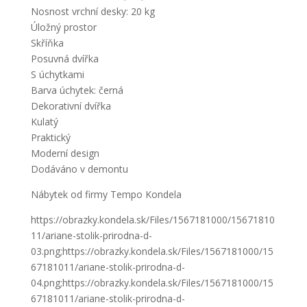
Nosnost vrchní desky: 20 kg
Úložný prostor
Skříňka
Posuvná dvířka
S úchytkami
Barva úchytek: černá
Dekorativní dvířka
Kulatý
Praktický
Moderní design
Dodáváno v demontu
Nábytek od firmy Tempo Kondela
https://obrazky.kondela.sk/Files/1567181000/15671810
11/ariane-stolik-prirodna-d-
03.png;https://obrazky.kondela.sk/Files/1567181000/15
67181011/ariane-stolik-prirodna-d-
04.png;https://obrazky.kondela.sk/Files/1567181000/15
67181011/ariane-stolik-prirodna-d-