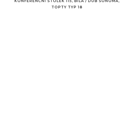
KONFERENČNÍ STOLEK 115, BÍLÁ / DUB SONOMA,
TOPTY TYP 18