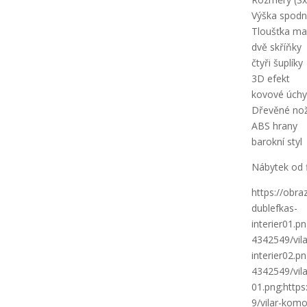
Výška spodn
Tloušťka ma
dvě skříňky
čtyři šuplíky
3D efekt
kovové úchy
Dřevěné nož
ABS hrany
barokní styl
Nábytek od 
https://obra
dublefkas-
interier01.p
4342549/vila
interier02.p
4342549/vil
01.png;http
9/vilar-kom