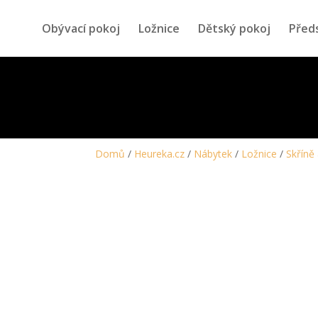
Obývací pokoj
Ložnice
Dětský pokoj
Před
Domů
/
Heureka.cz
/
Nábytek
/
Ložnice
/
Skříně