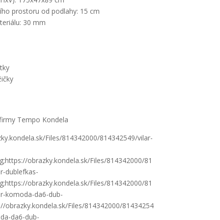
ího prostoru od podlahy: 15 cm
teriálu: 30 mm
tky
ičky
firmy Tempo Kondela
zky.kondela.sk/Files/814342000/814342549/vilar-
ng;https://obrazky.kondela.sk/Files/814342000/81
r-dublefkas-
ng;https://obrazky.kondela.sk/Files/814342000/81
ar-komoda-da6-dub-
s://obrazky.kondela.sk/Files/814342000/81434254
oda-da6-dub-