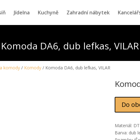
síň
Jídelna
Kuchyně
Zahradní nábytek
Kancelář
Komoda DA6, dub lefkas, VILAR
 a komody
/
Komody
/ Komoda DA6, dub lefkas, VILAR
Komoda
Do ob
Materiál: D
Barva: dub l
Rozměry (Šx