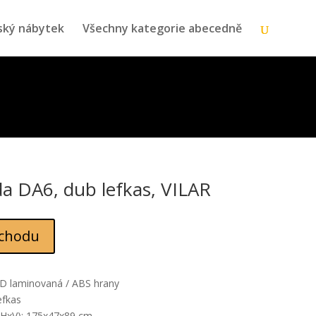
ský nábytek
Všechny kategorie abecedně
 DA6, dub lefkas, VILAR
chodu
TD laminovaná / ABS hrany
efkas
HxV): 175x47x89 cm