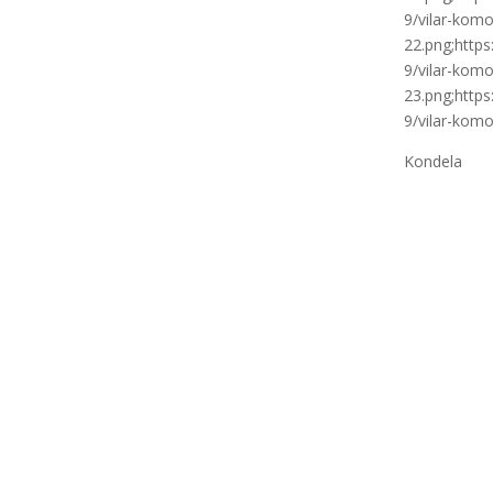
9/vilar-kom
22.png;http
9/vilar-kom
23.png;http
9/vilar-kom
Kondela