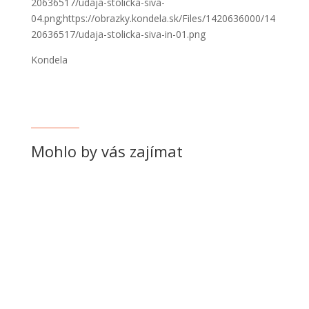
20636517/udaja-stolicka-siva-
04.png;https://obrazky.kondela.sk/Files/1420636000/14
20636517/udaja-stolicka-siva-in-01.png
Kondela
Mohlo by vás zajímat