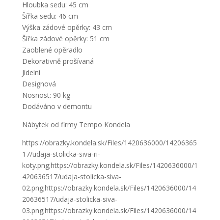
Hloubka sedu: 45 cm
Šířka sedu: 46 cm
Výška zádové opěrky: 43 cm
Šířka zádové opěrky: 51 cm
Zaoblené opěradlo
Dekorativně prošívaná
Jídelní
Designová
Nosnost: 90 kg
Dodáváno v demontu
Nábytek od firmy Tempo Kondela
https://obrazky.kondela.sk/Files/1420636000/14206365
17/udaja-stolicka-siva-ri-
koty.png;https://obrazky.kondela.sk/Files/1420636000/1
420636517/udaja-stolicka-siva-
02.png;https://obrazky.kondela.sk/Files/1420636000/14
20636517/udaja-stolicka-siva-
03.png;https://obrazky.kondela.sk/Files/1420636000/14