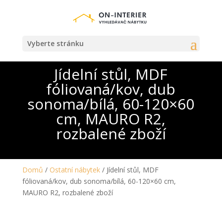
Vyberte stránku
Jídelní stůl, MDF
fóliovaná/kov, dub
sonoma/bílá, 60-120×60
cm, MAURO R2,
rozbalené zboží
Domů
/
Ostatní nábytek
/ Jídelní stůl, MDF
fóliovaná/kov, dub sonoma/bílá, 60-120×60 cm,
MAURO R2, rozbalené zboží