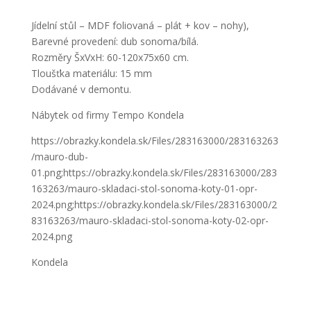
Jídelní stůl – MDF foliovaná – plát + kov – nohy),
Barevné provedení: dub sonoma/bílá.
Rozměry ŠxVxH: 60-120x75x60 cm.
Tloušťka materiálu: 15 mm
Dodávané v demontu.
Nábytek od firmy Tempo Kondela
https://obrazky.kondela.sk/Files/283163000/283163263
/mauro-dub-
01.png;https://obrazky.kondela.sk/Files/283163000/283
163263/mauro-skladaci-stol-sonoma-koty-01-opr-
2024.png;https://obrazky.kondela.sk/Files/283163000/2
83163263/mauro-skladaci-stol-sonoma-koty-02-opr-
2024.png
Kondela