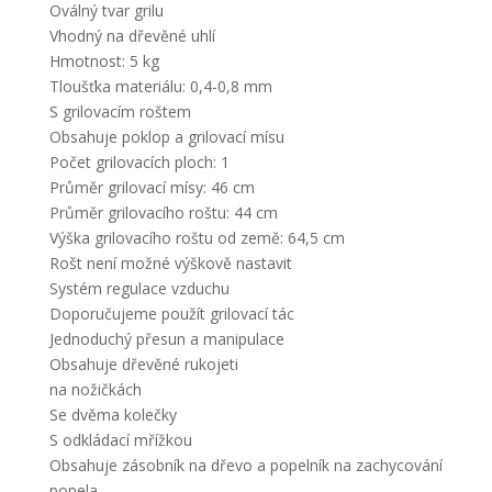
Oválný tvar grilu
Vhodný na dřevěné uhlí
Hmotnost: 5 kg
Tloušťka materiálu: 0,4-0,8 mm
S grilovacím roštem
Obsahuje poklop a grilovací mísu
Počet grilovacích ploch: 1
Průměr grilovací mísy: 46 cm
Průměr grilovacího roštu: 44 cm
Výška grilovacího roštu od země: 64,5 cm
Rošt není možné výškově nastavit
Systém regulace vzduchu
Doporučujeme použít grilovací tác
Jednoduchý přesun a manipulace
Obsahuje dřevěné rukojeti
na nožičkách
Se dvěma kolečky
S odkládací mřížkou
Obsahuje zásobník na dřevo a popelník na zachycování
popela