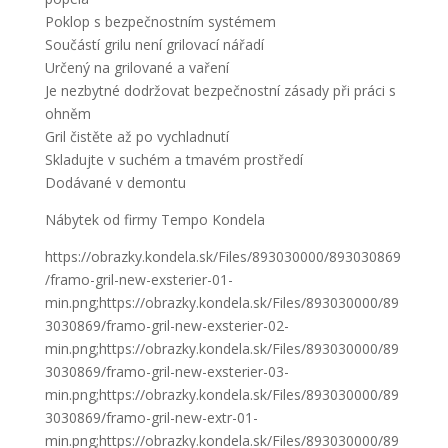
Poklop s bezpečnostním systémem
Součástí grilu není grilovací nářadí
Určený na grilované a vaření
Je nezbytné dodržovat bezpečnostní zásady při práci s
ohněm
Gril čistěte až po vychladnutí
Skladujte v suchém a tmavém prostředí
Dodávané v demontu
Nábytek od firmy Tempo Kondela
https://obrazky.kondela.sk/Files/893030000/893030869
/framo-gril-new-exsterier-01-
min.png;https://obrazky.kondela.sk/Files/893030000/89
3030869/framo-gril-new-exsterier-02-
min.png;https://obrazky.kondela.sk/Files/893030000/89
3030869/framo-gril-new-exsterier-03-
min.png;https://obrazky.kondela.sk/Files/893030000/89
3030869/framo-gril-new-extr-01-
min.png;https://obrazky.kondela.sk/Files/893030000/89