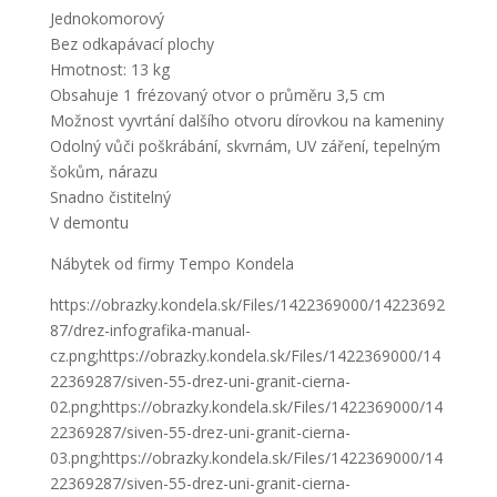
Jednokomorový
Bez odkapávací plochy
Hmotnost: 13 kg
Obsahuje 1 frézovaný otvor o průměru 3,5 cm
Možnost vyvrtání dalšího otvoru dírovkou na kameniny
Odolný vůči poškrábání, skvrnám, UV záření, tepelným
šokům, nárazu
Snadno čistitelný
V demontu
Nábytek od firmy Tempo Kondela
https://obrazky.kondela.sk/Files/1422369000/14223692
87/drez-infografika-manual-
cz.png;https://obrazky.kondela.sk/Files/1422369000/14
22369287/siven-55-drez-uni-granit-cierna-
02.png;https://obrazky.kondela.sk/Files/1422369000/14
22369287/siven-55-drez-uni-granit-cierna-
03.png;https://obrazky.kondela.sk/Files/1422369000/14
22369287/siven-55-drez-uni-granit-cierna-