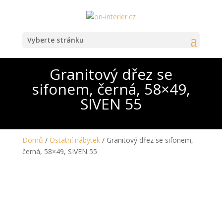
Vyberte stránku
Granitový dřez se
sifonem, černá, 58×49,
SIVEN 55
Domů
/
Ostatní nábytek
/ Granitový dřez se sifonem,
černá, 58×49, SIVEN 55