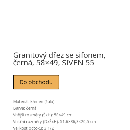
Granitový dřez se sifonem,
černá, 58×49, SIVEN 55
Do obchodu
Materiál: kámen (žula)
Barva: černá
Vnější rozměry (ŠxH): 58×49 cm
Vnitřní rozměry (DxŠxH): 51,6×36,3×20,5 cm
Velikost odtoku: 3 1/2