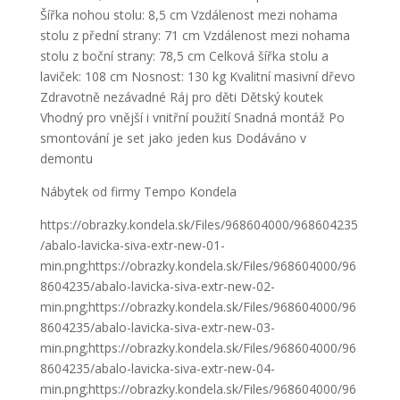
Šířka nohou stolu: 8,5 cm Vzdálenost mezi nohama
stolu z přední strany: 71 cm Vzdálenost mezi nohama
stolu z boční strany: 78,5 cm Celková šířka stolu a
laviček: 108 cm Nosnost: 130 kg Kvalitní masivní dřevo
Zdravotně nezávadné Ráj pro děti Dětský koutek
Vhodný pro vnější i vnitřní použití Snadná montáž Po
smontování je set jako jeden kus Dodáváno v
demontu
Nábytek od firmy Tempo Kondela
https://obrazky.kondela.sk/Files/968604000/968604235
/abalo-lavicka-siva-extr-new-01-
min.png;https://obrazky.kondela.sk/Files/968604000/96
8604235/abalo-lavicka-siva-extr-new-02-
min.png;https://obrazky.kondela.sk/Files/968604000/96
8604235/abalo-lavicka-siva-extr-new-03-
min.png;https://obrazky.kondela.sk/Files/968604000/96
8604235/abalo-lavicka-siva-extr-new-04-
min.png;https://obrazky.kondela.sk/Files/968604000/96