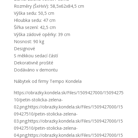
Rozměry (ŠxHxV): 58,5x62x84,5 cm
Výška sedu: 50,5 cm
Hloubka sedu: 47 cm
Šířka sezení: 42,5 cm
Výška zádové opěrky: 39 cm
Nosnost: 90 kg
Designové
S měkkou sedací částí
Dekorativně prošité
Dodáváno v demontu
Nábytek od firmy Tempo Kondela
https://obrazky.kondela.sk/Files/1509427000/15094275
10/petin-stolicka-zelena-
02.png;https://obrazky.kondela.sk/Files/1509427000/15
09427510/petin-stolicka-zelena-
03.png;https://obrazky.kondela.sk/Files/1509427000/15
09427510/petin-stolicka-zelena-
04.png;https://obrazky.kondela.sk/Files/1509427000/15