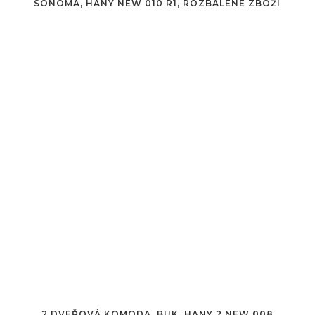
SONOMA, HANY NEW 010 R1, ROZBALENÉ ZBOŽÍ
2 DVEŘOVÁ KOMODA, BUK, HANY 2 NEW 008