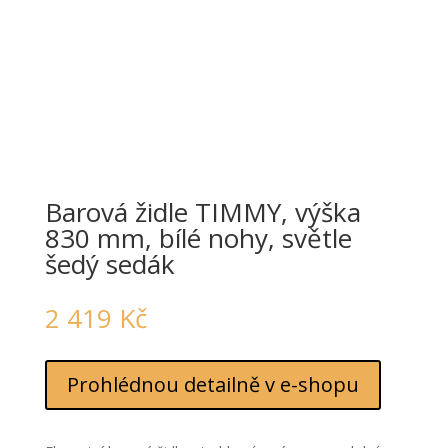
Barová židle TIMMY, výška
830 mm, bílé nohy, světle
šedý sedák
2 419
Kč
Prohlédnou detailně v e-shopu