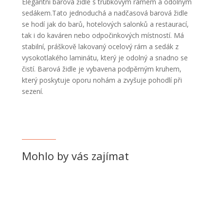
Elegantní barová židle s trubkovým rámem a odolným
sedákem.Tato jednoduchá a nadčasová barová židle
se hodí jak do barů, hotelových salonků a restaurací,
tak i do kaváren nebo odpočinkových místností. Má
stabilní, práškově lakovaný ocelový rám a sedák z
vysokotlakého laminátu, který je odolný a snadno se
čistí. Barová židle je vybavena podpěrným kruhem,
který poskytuje oporu nohám a zvyšuje pohodlí při
sezení.
Mohlo by vás zajímat