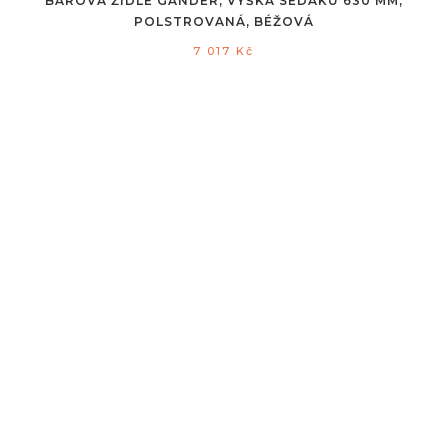
BAROVÁ ŽIDLE GANDER, VÝŠKA SEDÁKU 630 MM,
POLSTROVANÁ, BÉŽOVÁ
7 017
Kč